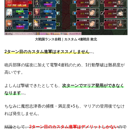
大戦国ランス合戦｜カスタム 4連戦目 敗北
2ターン目のカスタム進軍はオススメしません
…。
砲兵部隊の猛攻に加えて電撃4連戦のため、1行動撃破は難易度が
高いです。
よしんば撃破できたとしても、
次ターンでマリア登用ができなく
なります
…。
ちなみに魔想志津香の捕獲・満足度+5も、マリアの登用後でなけ
れば発生しません。
結論として、
2ターン目のカスタム進軍はデメリットしかない
ので