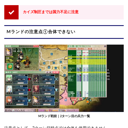
カイズ制圧までは国力不足に注意
Mランドの注意点①合体できない
Mランド戦前｜2ターン目の兵力一覧