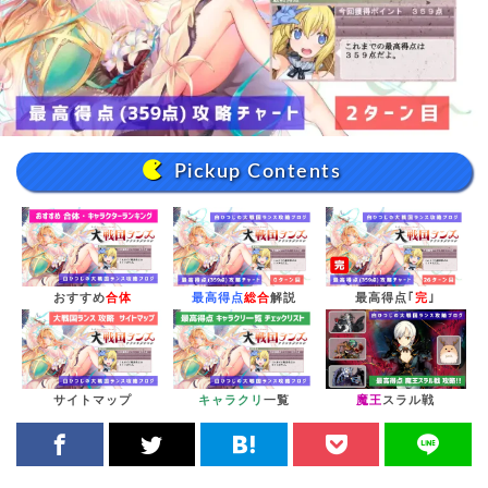
Pickup Contents
おすすめ
合体
最高得点
総合
解説
最高得点｢
完
｣
サイトマップ
キャラクリ
一覧
魔王
スラル戦