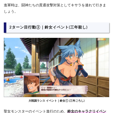
進軍時は、闘神たちの貫通攻撃対策としてキサラを連れて行きま
しょう。
2ターン目行動②｜鈴女イベント(三年殺し)
大戦国ランス イベント｜鈴女① (三年ごろし)
聖女モンスターのイベント進行のため、
鈴女のキャラクリイベン