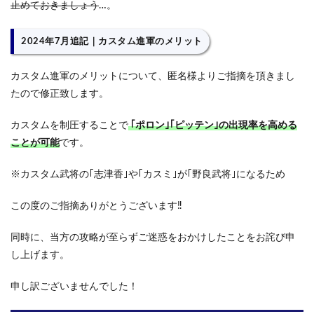
止めておきましょう
…。
2024年7月追記｜カスタム進軍のメリット
カスタム進軍のメリットについて、匿名様よりご指摘を頂きまし
たので修正致します。
カスタムを制圧することで
｢ポロン｣｢ピッテン｣の出現率を高める
ことが可能
です。
※カスタム武将の｢志津香｣や｢カスミ｣が｢野良武将｣になるため
この度のご指摘ありがとうございます‼
同時に、当方の攻略が至らずご迷惑をおかけしたことをお詫び申
し上げます。
申し訳ございませんでした！