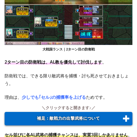
大戦国ランス｜2ターン目の防衛戦
2ターン目の防衛戦は、AL教を優先して討伐します
。
防衛戦では、できる限り敵武将を捕獲・討ち死させておきましょ
う。
理由は、
少しでも｢セル｣の捕獲率を上げる
ためです。
補足：敵戦力の出撃武将について
セル並びに各AL武将の捕獲チャンスは、実質3回しかありません
。