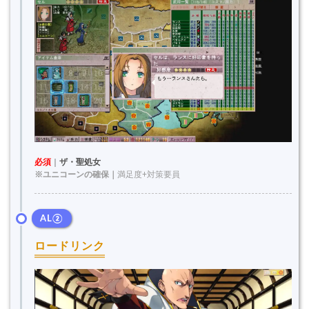
必須
｜
ザ・聖処女
※ユニコーンの確保｜
満足度+対策要員
AL②
ロードリンク