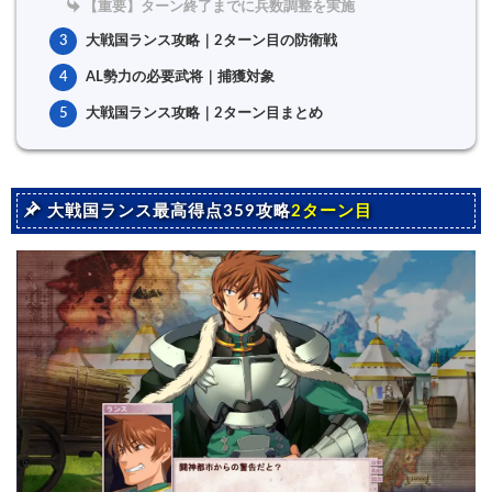
【重要】ターン終了までに兵数調整を実施
3
大戦国ランス攻略｜2ターン目の防衛戦
4
AL勢力の必要武将｜捕獲対象
5
大戦国ランス攻略｜2ターン目まとめ
大戦国ランス最高得点359攻略
2ターン目