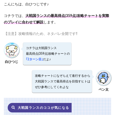
こんにちは、白ひつじです♪
コチラでは、
大戦国ランスの最高得点(359点)攻略チャートを実際
のプレイに合わせて解説
します。
【注意】攻略情報のため、ネタバレ全開です‼
コチラは大戦国ランス
最高得点(359点)攻略チャートの
｢2ターン目｣
だよ♪
白ひつじ
攻略チャートになぞらえて進行するから
大戦国ランスで最高得点を目指すヒトは
ぜひ参考にしてくれよな
ペン太
大戦国ランスのココが気になる