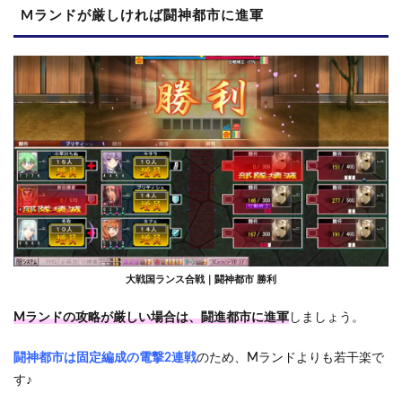
Mランドが厳しければ闘神都市に進軍
大戦国ランス合戦｜闘神都市 勝利
Mランドの攻略が厳しい場合は、闘進都市に進軍
しましょう。
闘神都市は固定編成の電撃2連戦
のため、Mランドよりも若干楽で
す♪