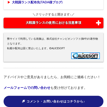
大戦国ランス配布先(TADA様ブログ)
大戦国ランスの使用における注意事項
弊サイトで利用している画像は、株式会社チャンピオンソフト(御中)の著作物
となります。
転載や配布は固く禁止いたします。©ALICESOFT
アドバイスやご意見がありましたら、お気軽にご連絡ください！
メールフォームでの問い合わせ
も受け付けております。
コメント・お問い合わせはコチラから♪