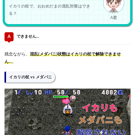
イカリの杖で、おおめだまの混乱対策はでき
る？
A君
できません…
残念ながら、
混乱(メダパニ)状態はイカリの杖で解除できませ
ん…
。
イカリの杖 vs メダパニ