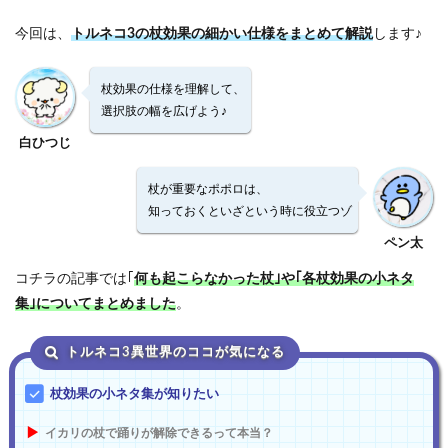
今回は、
トルネコ3の杖効果の細かい仕様をまとめて解説
します♪
杖効果の仕様を理解して、
選択肢の幅を広げよう♪
白ひつじ
杖が重要なポポロは、
知っておくといざという時に役立つゾ
ペン太
コチラの記事では｢
何も起こらなかった杖｣や｢各杖効果の小ネタ
集｣についてまとめました
。
トルネコ3異世界のココが気になる
杖効果の小ネタ集が知りたい
イカリの杖で踊りが解除できるって本当？