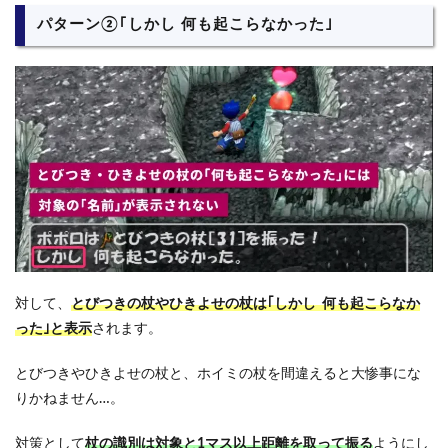
パターン②｢しかし 何も起こらなかった｣
対して、
とびつきの杖やひきよせの杖は｢しかし 何も起こらなか
った｣と表示
されます。
とびつきやひきよせの杖と、ホイミの杖を間違えると大惨事にな
りかねません…。
対策として
杖の識別は対象と1マス以上距離を取って振る
ようにし