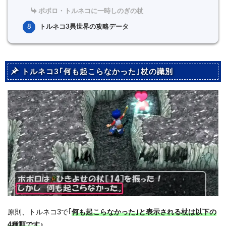
ポポロ・トルネコに一時しのぎの杖
8
トルネコ3異世界の攻略データ
トルネコ3｢何も起こらなかった｣杖の識別
原則、トルネコ3で｢
何も起こらなかった｣と表示される杖は以下の
4種類です
♪