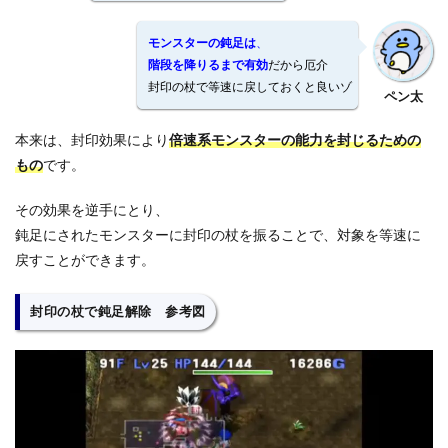
モンスターの鈍足は
、
階段を降りるまで有効
だから厄介
封印の杖で等速に戻しておくと良いゾ
ペン太
本来は、封印効果により
倍速系モンスターの能力を封じるため
の
もの
です。
その効果を逆手にとり、
鈍足にされたモンスターに封印の杖を振ることで、対象を等速に
戻すことができます。
封印の杖で鈍足解除 参考図