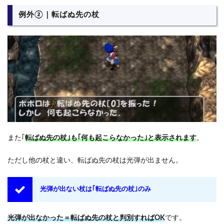
例外②｜転ばぬ先の杖
また｢
転ばぬ先の杖｣も｢何も起こらなかった｣と表示されます
。
ただし他の杖と違い、転ばぬ先の杖は光弾が出ません。
光弾が出ない杖は｢転ばぬ先の杖｣のみ
光弾が出なかった＝転ばぬ先の杖と判別すればOK
です。