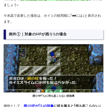
ましょう♪
※水晶で反射した場合は、ホイミの杖同様に｢●●には｣と表示され
ます。
例外①｜対象のHPが残り1の場合
残りHP｢1｣に何も起こらない杖効果
例外として、
残りHPが｢1｣の対象
に杖を振ると｢何も起こらない｣