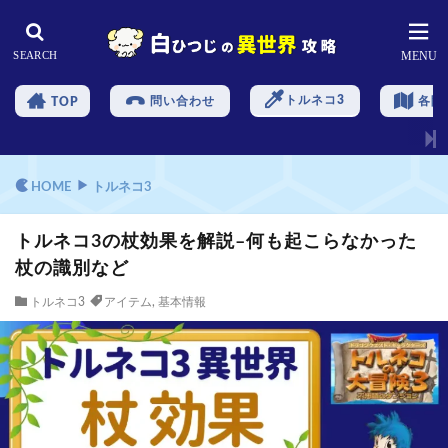
トルネコ3
問い合わせ
各階
TOP
HOME
トルネコ3
トルネコ3の杖効果を解説–何も起こらなかった
杖の識別など
トルネコ3
アイテム
,
基本情報