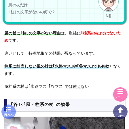
風の杖だけ
｢柱｣の文字がないの何で？
A君
風の杖に｢柱｣の文字がない理由
は、単純に
｢柱系の杖｣ではないた
め
です。
違いとして、特殊地形での効果が異なっています。
柱系に該当しない風の杖は｢水路マス｣や｢谷マス｣でも有効
となり
ます。
※柱系の杖は｢水路マス｣｢谷マス｣では使えない
メニュー
｢谷｣×｢風・柱系の杖｣の効果
目次
TOPへ