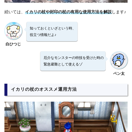
続いては、
イカリの杖や封印の杖の有用な使用方法を解説
します♪
知っておくといざという時、
役立つ情報だよ♪
白ひつじ
厄介なモンスターの特技を受けた時の
緊急避難として使えるゾ
ペン太
イカリの杖のオススメ運用方法