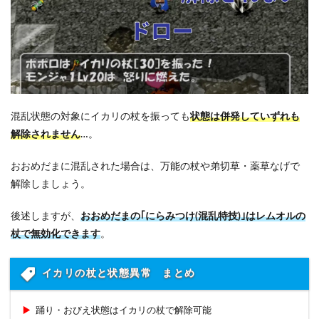
混乱状態の対象にイカリの杖を振っても
状態は併発していずれも
解除されません
…。
おおめだまに混乱された場合は、万能の杖や弟切草・薬草なげで
解除しましょう。
後述しますが、
おおめだまの｢にらみつけ(混乱特技)｣はレムオルの
杖で無効化できます
。
イカリの杖と状態異常 まとめ
踊り・おびえ状態はイカリの杖で解除可能