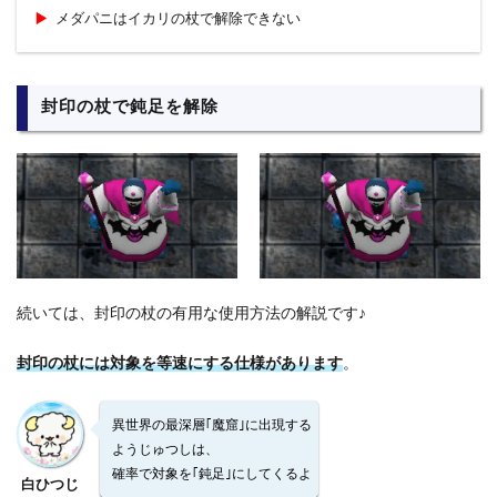
メダパニはイカリの杖で解除できない
封印の杖で鈍足を解除
続いては、封印の杖の有用な使用方法の解説です♪
封印の杖には対象を等速にする仕様があります
。
異世界の最深層｢魔窟｣に出現する
ようじゅつしは、
確率で対象を｢鈍足｣にしてくるよ
白ひつじ