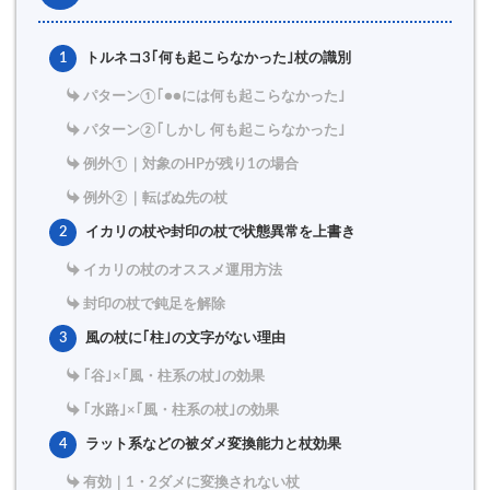
1
トルネコ3｢何も起こらなかった｣杖の識別
パターン①｢●●には何も起こらなかった｣
パターン②｢しかし 何も起こらなかった｣
例外①｜対象のHPが残り1の場合
例外②｜転ばぬ先の杖
2
イカリの杖や封印の杖で状態異常を上書き
イカリの杖のオススメ運用方法
封印の杖で鈍足を解除
3
風の杖に｢柱｣の文字がない理由
｢谷｣×｢風・柱系の杖｣の効果
｢水路｣×｢風・柱系の杖｣の効果
4
ラット系などの被ダメ変換能力と杖効果
有効｜1・2ダメに変換されない杖