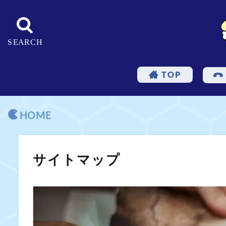
TOP
HOME
サイトマップ