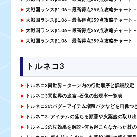
大戦国ランスβ1.06－最高得点359点攻略チャート
大戦国ランスβ1.06－最高得点359点攻略チャート
大戦国ランスβ1.06－最高得点359点攻略チャート
大戦国ランスβ1.06－最高得点359点攻略チャート
トルネコ3
トルネコ3異世界－ターン内の行動順序と詳細設定
トルネコ3異世界の迷宮–石像の出現率一覧表
トルネコ3のバグ－アイテム増殖バクなどを画像つ
トルネコ3–アイテムの落ちる順番や火薬壺の取り
トルネコ3の杖効果を解説–何も起こらなかった杖