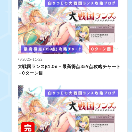
2025-11-22
大戦国ランスβ1.06－最高得点359点攻略チャート
－0ターン目