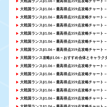
大戦国ランスβ1.06－最高得点359点攻略チャート
大戦国ランスβ1.06－最高得点359点攻略チャート
大戦国ランスβ1.06－最高得点359点攻略チャート
大戦国ランスβ1.06－最高得点359点攻略チャート
大戦国ランスβ1.06－最高得点359点攻略チャート
大戦国ランスβ1.06－最高得点359点攻略チャート
大戦国ランスβ1.06－最高得点359点攻略チャート
大戦国ランス攻略β1.06－おすすめ合体とキャラク
大戦国ランスβ1.06－最高得点359点攻略チャート
大戦国ランスβ1.06－最高得点359点攻略チャート
大戦国ランスβ1.06－最高得点359点攻略チャート
大戦国ランスβ1.06－最高得点359点攻略チャート
大戦国ランスβ1.06－最高得点359点攻略チャート
大戦国ランスβ1.06－最高得点359点攻略チャート