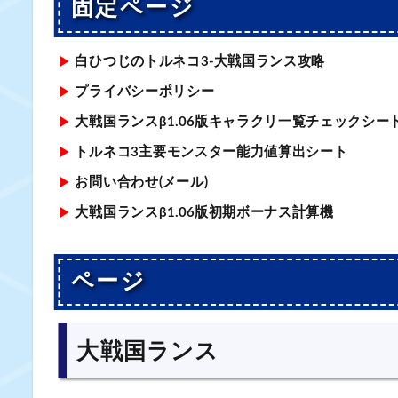
固定ページ
白ひつじのトルネコ3-大戦国ランス攻略
プライバシーポリシー
大戦国ランスβ1.06版キャラクリ一覧チェックシートve
トルネコ3主要モンスター能力値算出シート
お問い合わせ(メール)
大戦国ランスβ1.06版初期ボーナス計算機
ページ
大戦国ランス