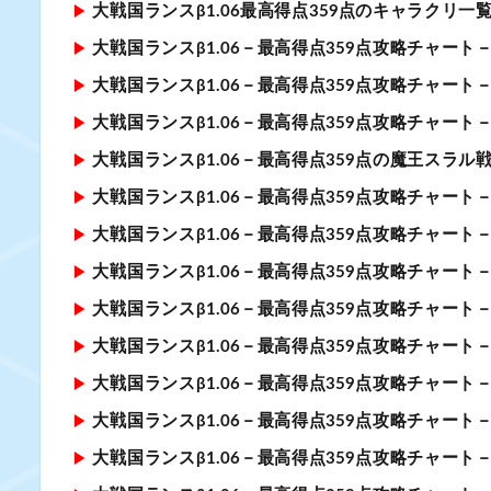
大戦国ランスβ1.06最高得点359点のキャラクリ一覧
大戦国ランスβ1.06－最高得点359点攻略チャート－
大戦国ランスβ1.06－最高得点359点攻略チャート
大戦国ランスβ1.06－最高得点359点攻略チャート
大戦国ランスβ1.06－最高得点359点の魔王スラル
大戦国ランスβ1.06－最高得点359点攻略チャート
大戦国ランスβ1.06－最高得点359点攻略チャート
大戦国ランスβ1.06－最高得点359点攻略チャート
大戦国ランスβ1.06－最高得点359点攻略チャート
大戦国ランスβ1.06－最高得点359点攻略チャート
大戦国ランスβ1.06－最高得点359点攻略チャート
大戦国ランスβ1.06－最高得点359点攻略チャート
大戦国ランスβ1.06－最高得点359点攻略チャート