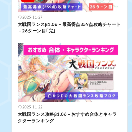
2025-11-27
大戦国ランスβ1.06－最高得点359点攻略チャート
－26ターン目｢完｣
2025-11-22
大戦国ランス攻略β1.06－おすすめ合体とキャラ
クターランキング