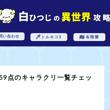
問い合わせ
トルネコ3
各階層
モンスター
基本情報
ダメージ
アイテム
計算式
フロア
勧誘
低層
中層
深層
359点のキャラクリ一覧チェッ