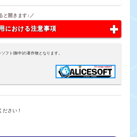
用における注意事項
ソフト(御中)の著作物となります。
ください！
。