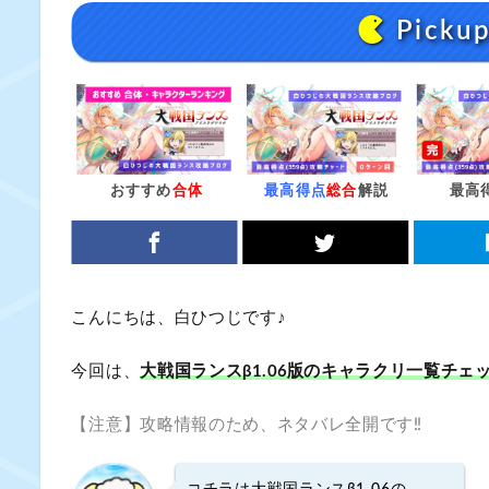
Picku
おすすめ
合体
最高得点
総合
解説
最高
こんにちは、白ひつじです♪
今回は、
大戦国ランスβ1.06版のキャラクリ一覧チ
【注意】攻略情報のため、ネタバレ全開です‼