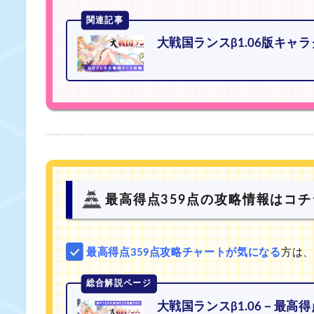
関連記事
大戦国ランスβ1.06版キャラ
最高得点359点の攻略情報はコ
最高得点359点攻略チャートが気になる
方は、
総合解説ページ
大戦国ランスβ1.06－最高