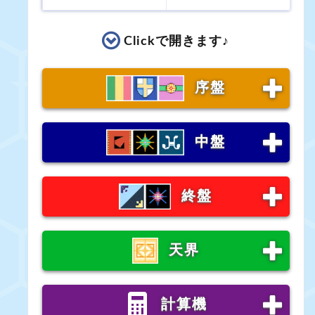
Clickで開きます
♪
序盤
中盤
終盤
天界
計算機