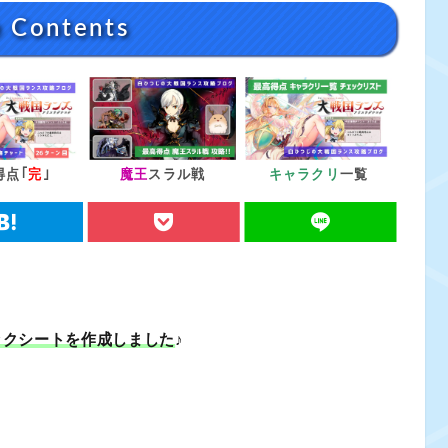
p Contents
得点｢
完
｣
魔王
スラル戦
キャラクリ
一覧
ェックシートを作成しました
♪