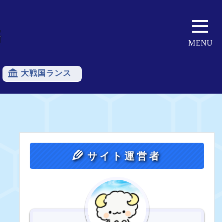
大戦国ランス
おすすめ合体
魔王スラル
最高得点
序盤
中盤
終盤
天界
サイト運営者