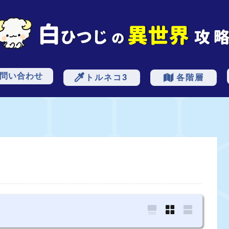
問い合わせ
トルネコ3
各階層
モンスター
基本情報
ダメージ
アイテム
計算式
フロア
勧誘
低層
中層
深層