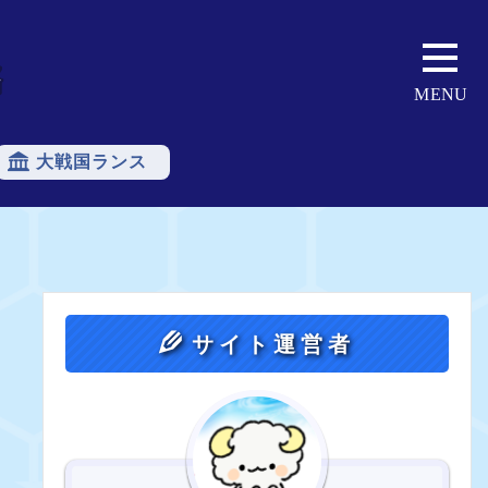
大戦国ランス
おすすめ合体
魔王スラル
最高得点
序盤
中盤
終盤
天界
サイト運営者