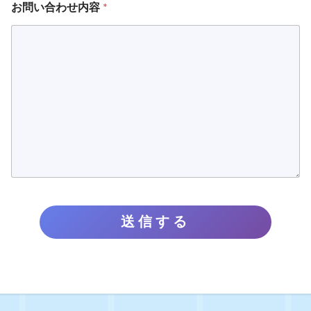
お問い合わせ内容
*
問
い
合
わ
せ
内
容
お
問
い
合
わ
せ
内
容
名
送信する
前