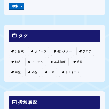
検索
タグ
計算式
ダメージ
モンスター
フロア
勧誘
アイテム
基本情報
序盤
中盤
終盤
天界
トルネコ3
投稿履歴